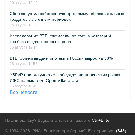
06 августа 12:40
Сбер запустил собственную программу образовательных
кредитов с льготным периодом
06 августа 12:33
Исследование ВТБ: ежемесячная смена категорий
кешбэка создает волны спроса
06 августа 12:14
ВТБ: объем выдачи ипотеки в России вырос на 38%
06 августа 11:52
УБРиР принял участие в обсуждении перспектив рынка
ИЖС на выставке Open Village Ural
06 августа 10:40
Все новости
Нашли ошибку? Выделите текст и нажмите
Ctrl+Enter
© 1994-2026.
РИА "БанкИнформСервис". Екатеринбург
(343)