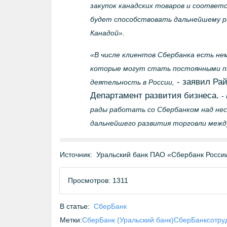
закупок канадских товаров и соответ
будет способствовать дальнейшему р
Канадой».
«В числе клиентов Сбербанка есть не
которые могут стать постоянными па
- заявил Ра
деятельность в России,
Департамент развития бизнеса.
-
рады работать со Сбербанком над не
дальнейшего развития торговли между
Источник:
Уральский банк ПАО «Сбербанк Росси
Просмотров: 1311
В статье:
СберБанк
Метки:
СберБанк (Уральский банк)
СберБанк
сотру