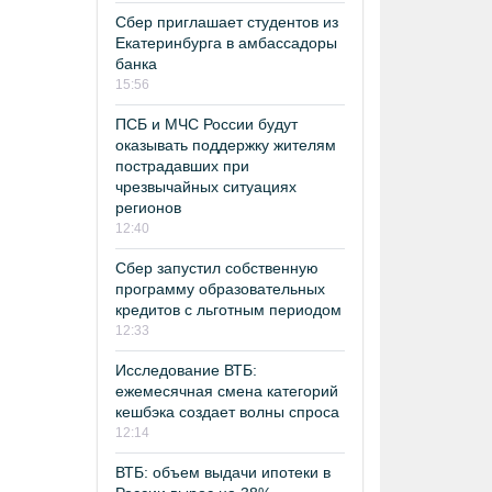
Сбер приглашает студентов из
Екатеринбурга в амбассадоры
банка
15:56
ПСБ и МЧС России будут
оказывать поддержку жителям
пострадавших при
чрезвычайных ситуациях
регионов
12:40
Сбер запустил собственную
программу образовательных
кредитов с льготным периодом
12:33
Исследование ВТБ:
ежемесячная смена категорий
кешбэка создает волны спроса
12:14
ВТБ: объем выдачи ипотеки в