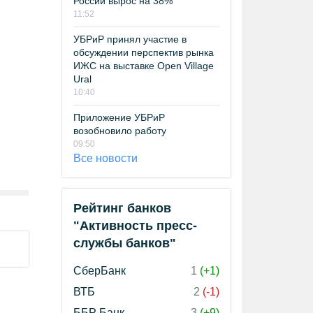
России вырос на 38%
11:52
УБРиР принял участие в
обсуждении перспектив рынка
ИЖС на выставке Open Village
Ural
10:40
Приложение УБРиР
возобновило работу
09:50
Все новости
Рейтинг банков
"Активность пресс-
службы банков"
СберБанк
1
(+1)
ВТБ
2
(-1)
ББР Банк
3
(+9)