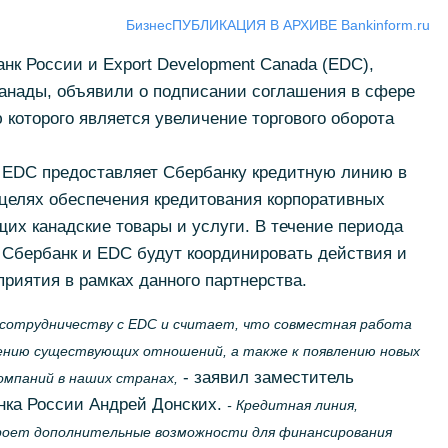
Бизнес
ПУБЛИКАЦИЯ В АРХИВЕ Bankinform.ru
нк России и Export Development Canada (EDC),
Канады, объявили о подписании соглашения в сфере
 которого является увеличение торгового оборота
а EDC предоставляет Сбербанку кредитную линию в
 целях обеспечения кредитования корпоративных
их канадские товары и услуги. В течение периода
Сбербанк и EDC будут координировать действия и
риятия в рамках данного партнерства.
 сотрудничеству с EDC и считает, что совместная работа
лению существующих отношений, а также к появлению новых
- заявил заместитель
омпаний в наших странах,
нка России Андрей Донских.
- Кредитная линия,
роет дополнительные возможности для финансирования