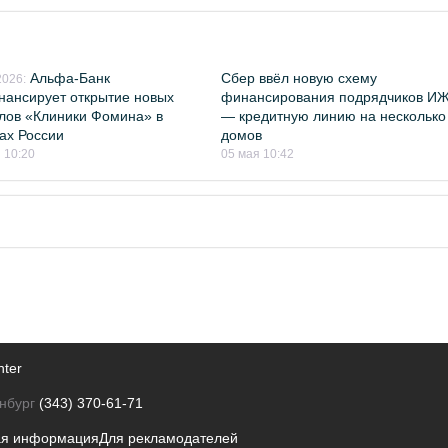
Альфа-Банк
Сбер ввёл новую схему
026:
ансирует открытие новых
финансирования подрядчиков И
лов «Клиники Фомина» в
— кредитную линию на несколько
ах России
домов
 10:20
05 мая 10:42
nter
нбург
(343) 370-61-71
ая информация
Для рекламодателей