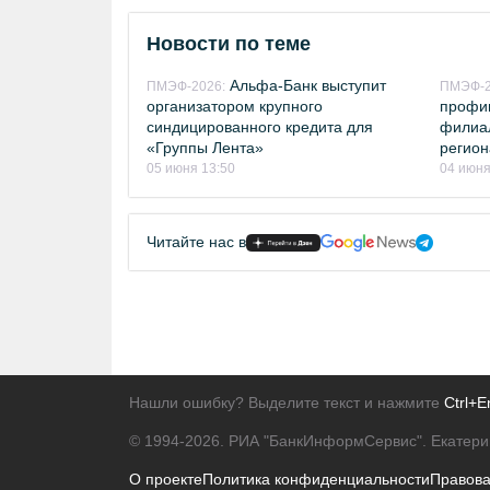
Новости по теме
Альфа-Банк выступит
ПМЭФ-2026:
ПМЭФ-2
организатором крупного
профин
синдицированного кредита для
филиа
«Группы Лента»
регион
05 июня 13:50
04 июня
Читайте нас в
Нашли ошибку? Выделите текст и нажмите
Ctrl+E
© 1994-2026.
РИА "БанкИнформСервис". Екатери
О проекте
Политика конфиденциальности
Правов