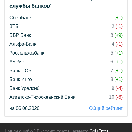
службы банков"
СберБанк
1
(+1)
ВТБ
2
(-1)
ББР Банк
3
(+9)
Альфа-Банк
4
(-1)
Россельхозбанк
5
(+1)
УБРиР
6
(+1)
Банк ПСБ
7
(+1)
Банк Инго
8
(+1)
Банк Уралсиб
9
(-4)
Азиатско-Тихоокеанский Банк
10
(-6)
на 06.08.2026
Общий рейтинг
Нашли ошибку? Выделите текст и нажмите
Ctrl+Enter