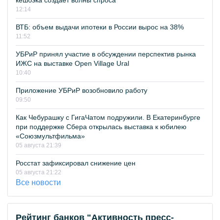
кешбэка создает волны спроса
12:14
ВТБ: объем выдачи ипотеки в России вырос на 38%
11:52
УБРиР принял участие в обсуждении перспектив рынка
ИЖС на выставке Open Village Ural
10:40
Приложение УБРиР возобновило работу
09:50
Как Чебурашку с ГигаЧатом подружили. В Екатеринбурге
при поддержке Сбера открылась выставка к юбилею
«Союзмультфильма»
05 августа 21:39
Росстат зафиксировал снижение цен
05 августа 21:22
Все новости
Рейтинг банков "Активность пресс-