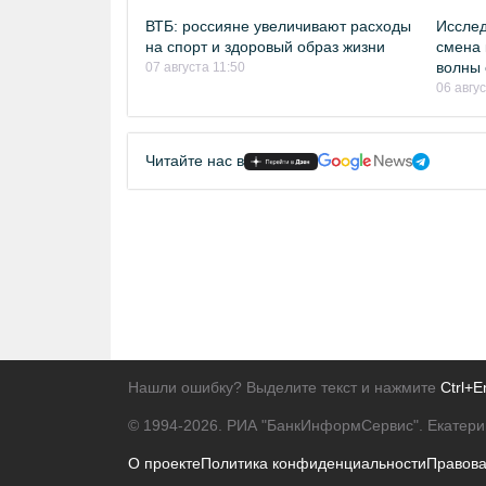
ВТБ: россияне увеличивают расходы
Исслед
на спорт и здоровый образ жизни
смена 
волны 
07 августа 11:50
06 авгу
Читайте нас в
Нашли ошибку? Выделите текст и нажмите
Ctrl+E
© 1994-2026.
РИА "БанкИнформСервис". Екатери
О проекте
Политика конфиденциальности
Правов