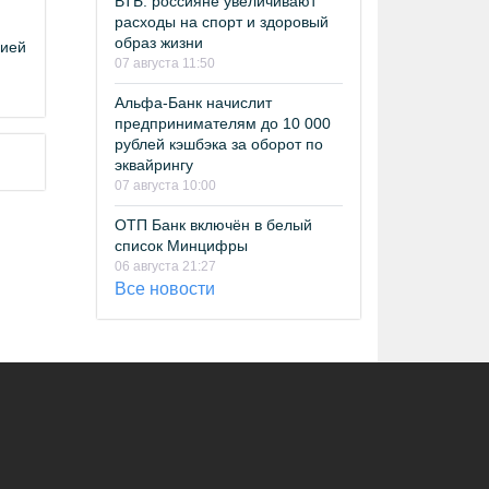
ВТБ: россияне увеличивают
расходы на спорт и здоровый
образ жизни
цией
07 августа 11:50
Альфа-Банк начислит
предпринимателям до 10 000
рублей кэшбэка за оборот по
эквайрингу
07 августа 10:00
ОТП Банк включён в белый
список Минцифры
06 августа 21:27
Все новости