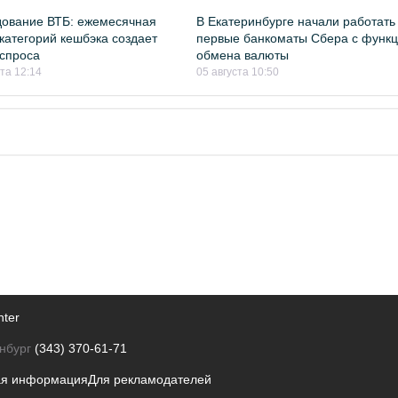
ование ВТБ: ежемесячная
В Екатеринбурге начали работать
категорий кешбэка создает
первые банкоматы Сбера с функ
спроса
обмена валюты
ста 12:14
05 августа 10:50
nter
нбург
(343) 370-61-71
ая информация
Для рекламодателей