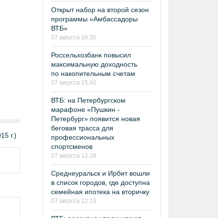
Открыт набор на второй сезон
программы «Амбассадоры
ВТБ»
07 августа 16:30
Россельхозбанк повысил
максимальную доходность
по накопительным счетам
07 августа 15:40
ВТБ: на Петербургском
марафоне «Пушкин -
Петербург» появится новая
беговая трасса для
5 г.)
профессиональных
спортсменов
07 августа 12:28
Среднеуральск и Ирбит вошли
в список городов, где доступна
семейная ипотека на вторичку
07 августа 12:13