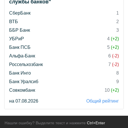
службы банков"
СберБанк
1
ВТБ
2
ББР Банк
3
УБРиР
4
(+2)
Банк ПСБ
5
(+2)
Альфа-Банк
6
(-2)
Россельхозбанк
7
(-2)
Банк Инго
8
Банк Уралсиб
9
Совкомбанк
10
(+2)
на 07.08.2026
Общий рейтинг
Нашли ошибку? Выделите текст и нажмите
Ctrl+Enter