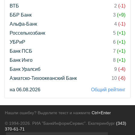
ВТБ
2
(-1)
ББР Банк
3
(+9)
Альфа-Банк
4
(-1)
Россельхозбанк
5
(+1)
УБРиР
6
(+1)
Банк ПСБ
7
(+1)
Банк Инго
8
(+1)
Банк Уралсиб
9
(-4)
Азиатско-Тихоокеанский Банк
10
(-6)
на 06.08.2026
Общий рейтинг
Нашли ошибку? Выделите текст и нажмите
Ctrl+Enter
© 1994-2026.
РИА "БанкИнформСервис". Екатеринбург
(343)
370-61-71