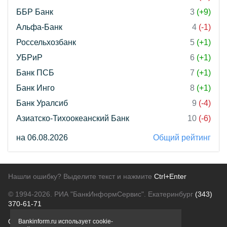
ББР Банк
3
(+9)
Альфа-Банк
4
(-1)
Россельхозбанк
5
(+1)
УБРиР
6
(+1)
Банк ПСБ
7
(+1)
Банк Инго
8
(+1)
Банк Уралсиб
9
(-4)
Азиатско-Тихоокеанский Банк
10
(-6)
на 06.08.2026
Общий рейтинг
Нашли ошибку? Выделите текст и нажмите
Ctrl+Enter
© 1994-2026.
РИА "БанкИнформСервис". Екатеринбург
(343)
370-61-71
О проекте
Политика конфиденциальности
Bankinform.ru использует cookie-