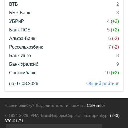
ВТБ
2
ББР Банк
3
УБРиР
4
(+2)
Банк ПСБ
5
(+2)
Альфа-Банк
6
(-2)
Россельхозбанк
7
(-2)
Банк Инго
8
Банк Уралсиб
9
Совкомбанк
10
(+2)
на 07.08.2026
Общий рейтинг
Нашли ошибку? Выделите текст и нажмите
Ctrl+Enter
© 1994-2026.
РИА "БанкИнформСервис". Екатеринбург
(343)
370-61-71