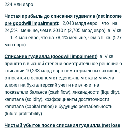
224 млн евро
Чистая прибыль до списания гудвилла (net income
pre goodwill impairment)
: 2,043 млрд евро, что на
24,5% меньше, чем в 2010 г. (2,705 млрд евро); в IV кв.
— 114 млн евро, что на 78,4% меньше, чем в III кв. (527
млн евро)
Списание гудвилла (goodwill impairment)
: в IV кв.
принято в высшей степени осмотрительное решение о
списании 10,233 млрд евро нематериальных активов;
относится в основном к неденежным статьям учета,
влияет на бухгалтерский учет и не влияет на
показатели баланса (cash flow), ликвидности (liquidity),
капитала (solidity), коэффициенты достаточности
капитала (capital ratios) и будущую рентабельность
(future profitability)
Чистый убыток после списания гудвилла (net loss