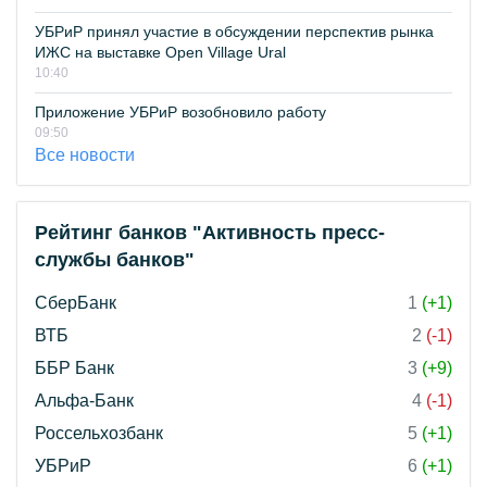
УБРиР принял участие в обсуждении перспектив рынка
ИЖС на выставке Open Village Ural
10:40
Приложение УБРиР возобновило работу
09:50
Все новости
Рейтинг банков "Активность пресс-
службы банков"
СберБанк
1
(+1)
ВТБ
2
(-1)
ББР Банк
3
(+9)
Альфа-Банк
4
(-1)
Россельхозбанк
5
(+1)
УБРиР
6
(+1)