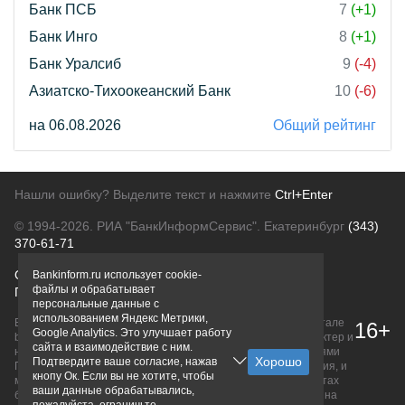
Банк ПСБ
7
(+1)
Банк Инго
8
(+1)
Банк Уралсиб
9
(-4)
Азиатско-Тихоокеанский Банк
10
(-6)
на 06.08.2026
Общий рейтинг
Нашли ошибку? Выделите текст и нажмите
Ctrl+Enter
© 1994-2026.
РИА "БанкИнформСервис". Екатеринбург
(343)
370-61-71
О проекте
Политика конфиденциальности
Bankinform.ru использует cookie-
файлы и обрабатывает
Правовая информация
Для рекламодателей
персональные данные с
использованием Яндекс Метрики,
Вся информация о продуктах банков, размещенная на портале
16+
Google Analytics. Это улучшает работу
bankinform.ru, носит исключительно ознакомительный характер и
сайта и взаимодействие с ним.
не является публичной офертой, определяемой положениями
Подтвердите ваше согласие, нажав
ГК РФ. Информация не содержит точного и полного описания, и
кнопу Ок. Если вы не хотите, чтобы
может быть изменена. Конечные условия уточняйте на сайтах
ваши данные обрабатывались,
банков или при личном обращении. Исключительное право на