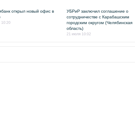
банк открыл новый офис в
УБРиР заключил соглашение о
е
сотрудничестве с Карабашским
городским округом (Челябинская
 10:20
область)
21 июля 10:02