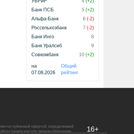
УБРиР
4
(+2)
Банк ПСБ
5
(+2)
Альфа-Банк
6
(-2)
Россельхозбанк
7
(-2)
Банк Инго
8
Банк Уралсиб
9
Совкомбанк
10
(+2)
на
Общий
07.08.2026
рейтинг
является публичной офертой, определяемой
16+
сайтах банков или при личном обращении.