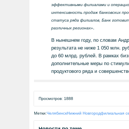
эффективными филиалами и операцио
интенсивность продаж банковских про
статуса ряда филиалов, Банк готови
.
различных регионах»
В нынешнем году, по словам Анд
результата не ниже 1 050 млн. р
до 60 млрд. рублей. В рамках би
дополнительные меры по стимул
продуктового ряда и совершенст
Просмотров: 1888
Метки:
Челябинск
Нижний Новгород
филиальная с
Новости по теме