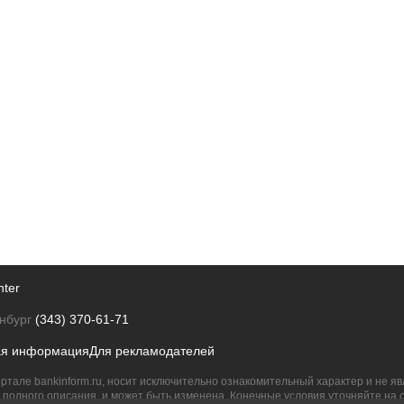
nter
нбург
(343) 370-61-71
ая информация
Для рекламодателей
ртале bankinform.ru, носит исключительно ознакомительный характер и не 
полного описания, и может быть изменена. Конечные условия уточняйте на 