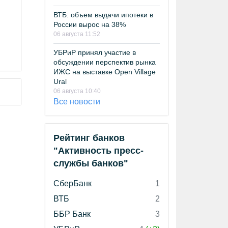
ВТБ: объем выдачи ипотеки в
России вырос на 38%
06 августа 11:52
УБРиР принял участие в
обсуждении перспектив рынка
ИЖС на выставке Open Village
Ural
06 августа 10:40
Все новости
Рейтинг банков
"Активность пресс-
службы банков"
СберБанк
1
ВТБ
2
ББР Банк
3