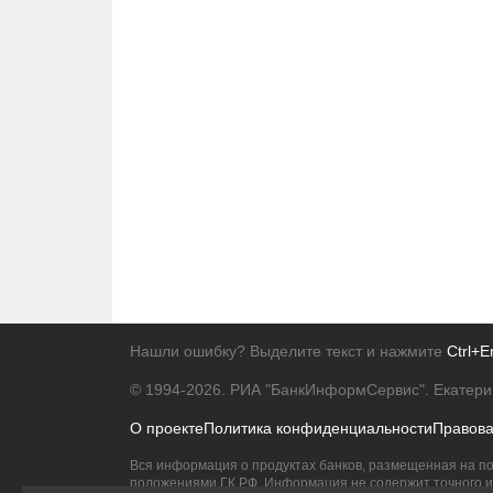
Нашли ошибку? Выделите текст и нажмите
Ctrl+E
© 1994-2026.
РИА "БанкИнформСервис". Екатери
О проекте
Политика конфиденциальности
Правов
Вся информация о продуктах банков, размещенная на по
положениями ГК РФ. Информация не содержит точного и 