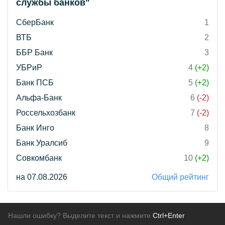
службы банков"
СберБанк
1
ВТБ
2
ББР Банк
3
УБРиР
4
(+2)
Банк ПСБ
5
(+2)
Альфа-Банк
6
(-2)
Россельхозбанк
7
(-2)
Банк Инго
8
Банк Уралсиб
9
Совкомбанк
10
(+2)
на 07.08.2026
Общий рейтинг
Нашли ошибку? Выделите текст и нажмите
Ctrl+Enter