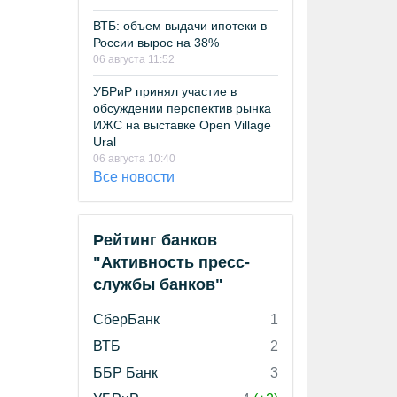
ВТБ: объем выдачи ипотеки в
России вырос на 38%
06 августа 11:52
УБРиР принял участие в
обсуждении перспектив рынка
ИЖС на выставке Open Village
Ural
06 августа 10:40
Все новости
Рейтинг банков
"Активность пресс-
службы банков"
СберБанк
1
ВТБ
2
ББР Банк
3