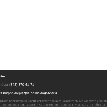
nter
нбург
(343) 370-61-71
ая информация
Для рекламодателей
ртале bankinform.ru, носит исключительно ознакомительный характер и не 
полного описания, и может быть изменена. Конечные условия уточняйте на 