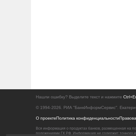
Нашли ошибку? Выделите текст и нажмите
Ctrl+E
© 1994-2026.
РИА "БанкИнформСервис". Екатери
О проекте
Политика конфиденциальности
Правов
Вся информация о продуктах банков, размещенная на по
положениями ГК РФ. Информация не содержит точного и 