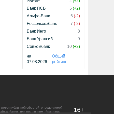
УБРиР
4
(+2)
Банк ПСБ
5
(+2)
Альфа-Банк
6
(-2)
Россельхозбанк
7
(-2)
Банк Инго
8
Банк Уралсиб
9
Совкомбанк
10
(+2)
на
Общий
07.08.2026
рейтинг
является публичной офертой, определяемой
16+
сайтах банков или при личном обращении.