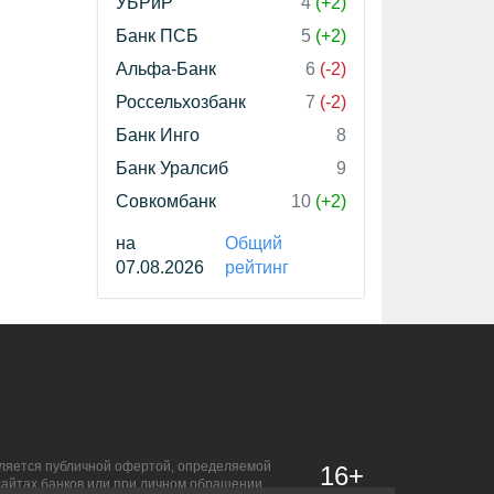
УБРиР
4
(+2)
Банк ПСБ
5
(+2)
Альфа-Банк
6
(-2)
Россельхозбанк
7
(-2)
Банк Инго
8
Банк Уралсиб
9
Совкомбанк
10
(+2)
на
Общий
07.08.2026
рейтинг
является публичной офертой, определяемой
16+
сайтах банков или при личном обращении.