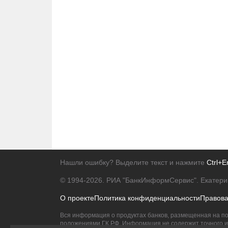
Нашли ошибку? Выделите текст и нажмите
Ctrl+E
© 1994-2026.
РИА "БанкИнформСервис". Екатери
О проекте
Политика конфиденциальности
Правов
Вся информация о продуктах банков, размещенная на по
положениями ГК РФ. Информация не содержит точного и 