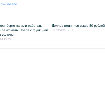
 рынка
евро
еринбурге начали работать
Доллар поднялся выше 80 рублей
 банкоматы Сбера с функцией
03 августа 17:16
а валюты
ста 10:50