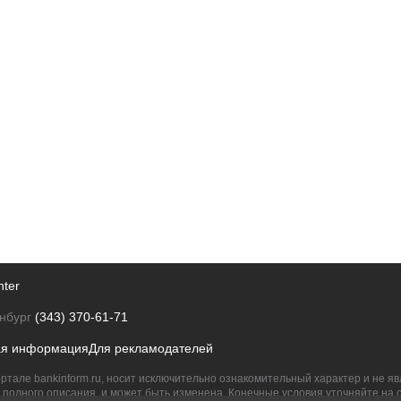
nter
нбург
(343) 370-61-71
ая информация
Для рекламодателей
ртале bankinform.ru, носит исключительно ознакомительный характер и не 
полного описания, и может быть изменена. Конечные условия уточняйте на 