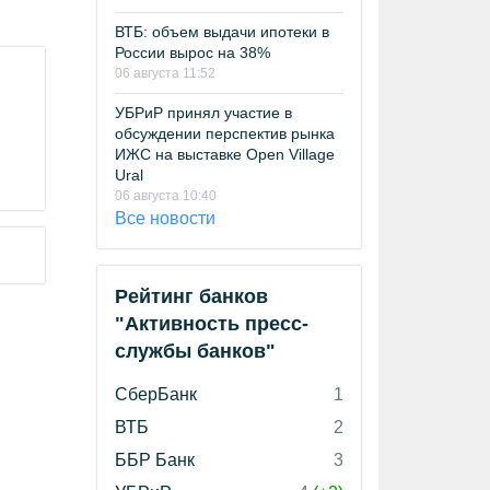
ВТБ: объем выдачи ипотеки в
России вырос на 38%
06 августа 11:52
УБРиР принял участие в
обсуждении перспектив рынка
ИЖС на выставке Open Village
Ural
06 августа 10:40
Все новости
Рейтинг банков
"Активность пресс-
службы банков"
СберБанк
1
ВТБ
2
ББР Банк
3