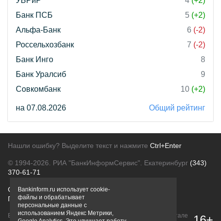
УБРиР
4
(+2)
Банк ПСБ
5
(+2)
Альфа-Банк
6
(-2)
Россельхозбанк
7
(-2)
Банк Инго
8
Банк Уралсиб
9
Совкомбанк
10
(+2)
на 07.08.2026
Общий рейтинг
Нашли ошибку? Выделите текст и нажмите
Ctrl+Enter
© 1994-2026.
РИА "БанкИнформСервис". Екатеринбург
(343)
370-61-71
О проекте
Политика конфиденциальности
Bankinform.ru использует cookie-
файлы и обрабатывает
Правовая информация
Для рекламодателей
персональные данные с
использованием Яндекс Метрики,
Вся информация о продуктах банков, размещенная на портале
16+