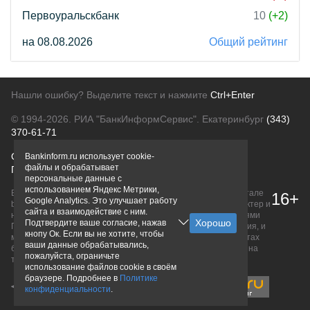
Первоуральскбанк
10
(+2)
на 08.08.2026
Общий рейтинг
Нашли ошибку? Выделите текст и нажмите
Ctrl+Enter
© 1994-2026.
РИА "БанкИнформСервис". Екатеринбург
(343)
370-61-71
О проекте
Политика конфиденциальности
Bankinform.ru использует cookie-
файлы и обрабатывает
Правовая информация
Для рекламодателей
персональные данные с
использованием Яндекс Метрики,
Вся информация о продуктах банков, размещенная на портале
16+
Google Analytics. Это улучшает работу
bankinform.ru, носит исключительно ознакомительный характер и
сайта и взаимодействие с ним.
не является публичной офертой, определяемой положениями
Подтвердите ваше согласие, нажав
ГК РФ. Информация не содержит точного и полного описания, и
кнопу Ок. Если вы не хотите, чтобы
может быть изменена. Конечные условия уточняйте на сайтах
ваши данные обрабатывались,
банков или при личном обращении. Исключительное право на
пожалуйста, ограничьте
товарные знаки принадлежит их правообладателям.
использование файлов cookie в своём
браузере. Подробнее в
Политике
конфиденциальности
.