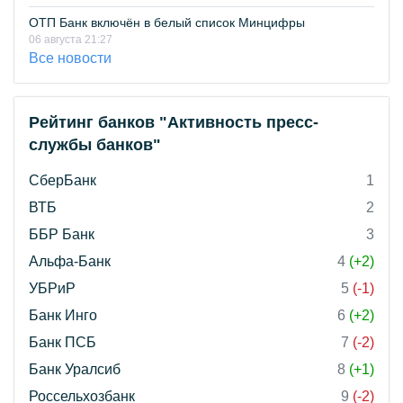
ОТП Банк включён в белый список Минцифры
06 августа 21:27
Все новости
Рейтинг банков "Активность пресс-
службы банков"
СберБанк
1
ВТБ
2
ББР Банк
3
Альфа-Банк
4
(+2)
УБРиР
5
(-1)
Банк Инго
6
(+2)
Банк ПСБ
7
(-2)
Банк Уралсиб
8
(+1)
Россельхозбанк
9
(-2)