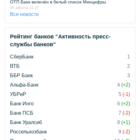
ОТП Банк включён в белый список Минцифры
06 августа 21:27
Все новости
Рейтинг банков "Активность пресс-
службы банков"
СберБанк
1
ВТБ
2
ББР Банк
3
Альфа-Банк
4
(+2)
УБРиР
5
(-1)
Банк Инго
6
(+2)
Банк ПСБ
7
(-2)
Банк Уралсиб
8
(+1)
Россельхозбанк
9
(-2)