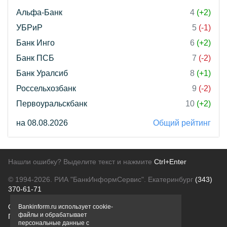
Альфа-Банк
4
(+2)
УБРиР
5
(-1)
Банк Инго
6
(+2)
Банк ПСБ
7
(-2)
Банк Уралсиб
8
(+1)
Россельхозбанк
9
(-2)
Первоуральскбанк
10
(+2)
на 08.08.2026
Общий рейтинг
Нашли ошибку? Выделите текст и нажмите
Ctrl+Enter
© 1994-2026.
РИА "БанкИнформСервис". Екатеринбург
(343)
370-61-71
О проекте
Политика конфиденциальности
Bankinform.ru использует cookie-
файлы и обрабатывает
Правовая информация
Для рекламодателей
персональные данные с