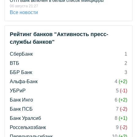
ОТП Банк включён в белый список Минцифры
06 августа 21:27
Все новости
Рейтинг банков "Активность пресс-
службы банков"
СберБанк
1
ВТБ
2
ББР Банк
3
Альфа-Банк
4
(+2)
УБРиР
5
(-1)
Банк Инго
6
(+2)
Банк ПСБ
7
(-2)
Банк Уралсиб
8
(+1)
Россельхозбанк
9
(-2)
Первоуральскбанк
10
(+2)