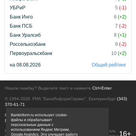
УБРиР
5
(-1)
Банк Инго
6
(+2)
Банк ПСБ
7
(-2)
Банк Уралсиб
8
(+1)
Россельхозбанк
9
(-2)
Первоуральскбанк
10
(+2)
на 08.08.2026
Общий рейтинг
Нашли ошибку? Выделите текст и нажмите
Ctrl+Enter
© 1994-2026.
РИА "БанкИнформСервис". Екатеринбург
(343)
370-61-71
О проекте
Политика конфиденциальности
Bankinform.ru использует cookie-
файлы и обрабатывает
Правовая информация
Для рекламодателей
персональные данные с
использованием Яндекс Метрики,
Вся информация о продуктах банков, размещенная на портале
16+
Google Analytics. Это улучшает работу