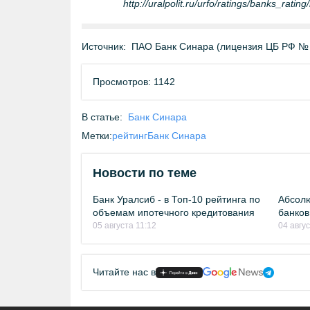
http://uralpolit.ru/urfo/ratings/banks_ratin
Источник:
ПАО Банк Синара (лицензия ЦБ РФ №
Просмотров: 1142
В статье:
Банк Синара
Метки:
рейтинг
Банк Синара
Новости по теме
Банк Уралсиб - в Топ-10 рейтинга по
Абсолю
объемам ипотечного кредитования
банков
05 августа 11:12
04 авгу
Читайте нас в