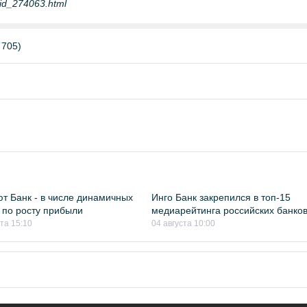
g/id_274063.html
 705)
т Банк - в числе динамичных
Инго Банк закрепился в топ-15
 по росту прибыли
медиарейтинга российских банко
ста 15:10
04 августа 10:00