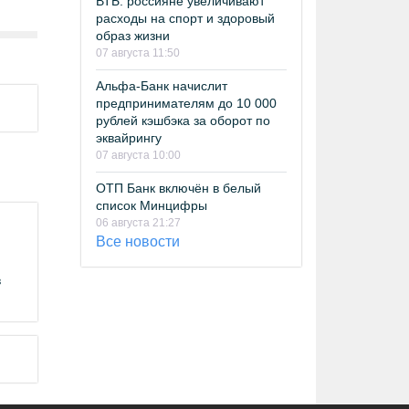
ВТБ: россияне увеличивают
расходы на спорт и здоровый
образ жизни
07 августа 11:50
Альфа-Банк начислит
предпринимателям до 10 000
рублей кэшбэка за оборот по
эквайрингу
07 августа 10:00
ОТП Банк включён в белый
список Минцифры
06 августа 21:27
Все новости
в