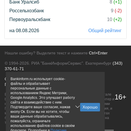
Банк Уралсиб
8
(+1)
Россельхозбанк
9
(-2)
Первоуральскбанк
10
(+2)
на 08.08.2026
Общий рейтинг
Нашли ошибку? Выделите текст и нажмите
Ctrl+Enter
© 1994-2026.
РИА "БанкИнформСервис". Екатеринбург
(343)
370-61-71
О проекте
Политика конфиденциальности
Bankinform.ru использует cookie-
файлы и обрабатывает
Правовая информация
Для рекламодателей
персональные данные с
использованием Яндекс Метрики,
Вся информация о продуктах банков, размещенная на портале
16+
Google Analytics. Это улучшает работу
bankinform.ru, носит исключительно ознакомительный характер и
сайта и взаимодействие с ним.
не является публичной офертой, определяемой положениями
Подтвердите ваше согласие, нажав
ГК РФ. Информация не содержит точного и полного описания, и
кнопу Ок. Если вы не хотите, чтобы
может быть изменена. Конечные условия уточняйте на сайтах
ваши данные обрабатывались,
банков или при личном обращении. Исключительное право на
пожалуйста, ограничьте
товарные знаки принадлежит их правообладателям.
использование файлов cookie в своём
браузере. Подробнее в
Политике