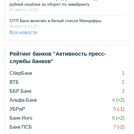
рублей кэшбэка за оборот по эквайрингу
07 августа 10:00
ОТП Банк включён в белый список Минцифры
06 августа 21:27
Все новости
Рейтинг банков "Активность пресс-
службы банков"
СберБанк
1
ВТБ
2
ББР Банк
3
Альфа-Банк
4
(+2)
УБРиР
5
(-1)
Банк Инго
6
(+2)
Банк ПСБ
7
(-2)