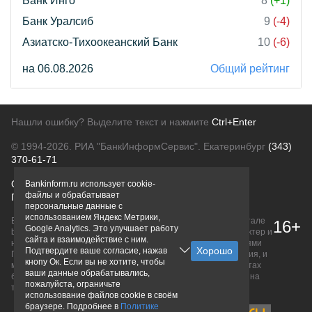
Банк Инго
8
(+1)
Банк Уралсиб
9
(-4)
Азиатско-Тихоокеанский Банк
10
(-6)
на 06.08.2026
Общий рейтинг
Нашли ошибку? Выделите текст и нажмите
Ctrl+Enter
© 1994-2026.
РИА "БанкИнформСервис". Екатеринбург
(343)
370-61-71
О проекте
Политика конфиденциальности
Bankinform.ru использует cookie-
файлы и обрабатывает
Правовая информация
Для рекламодателей
персональные данные с
использованием Яндекс Метрики,
Вся информация о продуктах банков, размещенная на портале
16+
Google Analytics. Это улучшает работу
bankinform.ru, носит исключительно ознакомительный характер и
сайта и взаимодействие с ним.
не является публичной офертой, определяемой положениями
Подтвердите ваше согласие, нажав
ГК РФ. Информация не содержит точного и полного описания, и
кнопу Ок. Если вы не хотите, чтобы
может быть изменена. Конечные условия уточняйте на сайтах
ваши данные обрабатывались,
банков или при личном обращении. Исключительное право на
пожалуйста, ограничьте
товарные знаки принадлежит их правообладателям.
использование файлов cookie в своём
браузере. Подробнее в
Политике