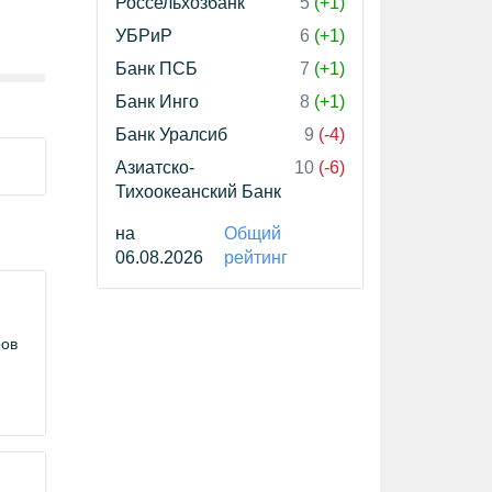
Россельхозбанк
5
(+1)
УБРиР
6
(+1)
Банк ПСБ
7
(+1)
Банк Инго
8
(+1)
Банк Уралсиб
9
(-4)
Азиатско-
10
(-6)
Тихоокеанский Банк
на
Общий
06.08.2026
рейтинг
ров