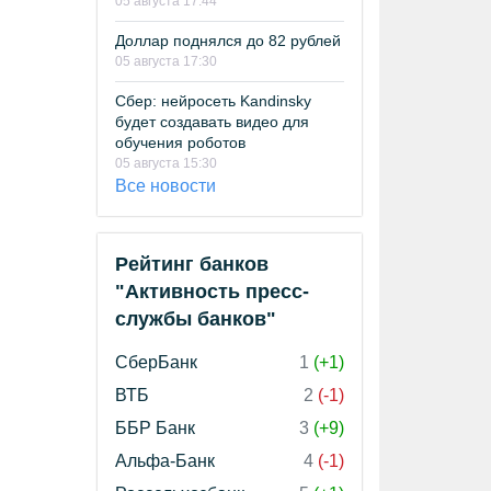
05 августа 17:44
Доллар поднялся до 82 рублей
05 августа 17:30
Сбер: нейросеть Kandinsky
будет создавать видео для
обучения роботов
05 августа 15:30
Все новости
Рейтинг банков
"Активность пресс-
службы банков"
СберБанк
1
(+1)
ВТБ
2
(-1)
ББР Банк
3
(+9)
Альфа-Банк
4
(-1)