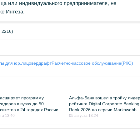
ица или индивидуального предпринимателя, не
ке Интеза.
 2216)
ты для юр.лиц
овердрафт
Расчётно-кассовое обслуживание(РКО)
расширяет программу
Альфа-Банк вошел в тройку лиде
адоров в вузах до 50
рейтинга Digital Corporate Banking
ситетов в 24 городах России
Rank 2026 по версии Markswebb
ста 13:40
05 августа 13:24