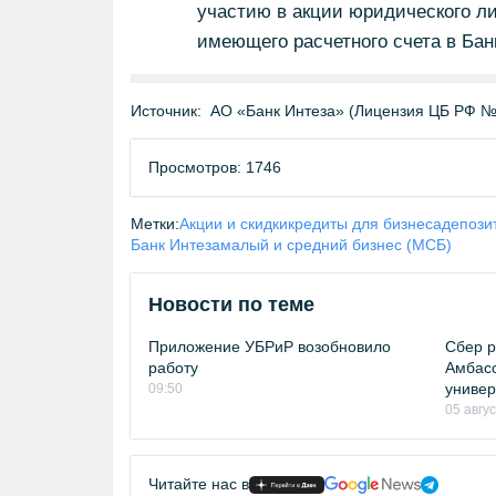
участию в акции юридического л
имеющего расчетного счета в Бан
Источник:
АО «Банк Интеза» (Лицензия ЦБ РФ №
Просмотров: 1746
Метки:
Акции и скидки
кредиты для бизнеса
депози
Банк Интеза
малый и средний бизнес (МСБ)
Новости по теме
Приложение УБРиР возобновило
Сбер 
работу
Амбасс
универ
09:50
05 авгу
Читайте нас в