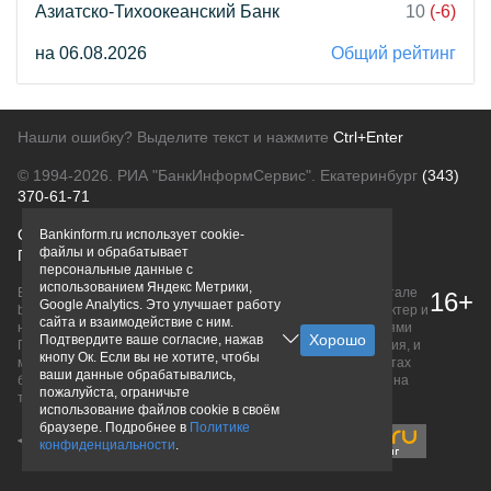
Азиатско-Тихоокеанский Банк
10
(-6)
на 06.08.2026
Общий рейтинг
Нашли ошибку? Выделите текст и нажмите
Ctrl+Enter
© 1994-2026.
РИА "БанкИнформСервис". Екатеринбург
(343)
370-61-71
О проекте
Политика конфиденциальности
Bankinform.ru использует cookie-
файлы и обрабатывает
Правовая информация
Для рекламодателей
персональные данные с
использованием Яндекс Метрики,
Вся информация о продуктах банков, размещенная на портале
16+
Google Analytics. Это улучшает работу
bankinform.ru, носит исключительно ознакомительный характер и
сайта и взаимодействие с ним.
не является публичной офертой, определяемой положениями
Подтвердите ваше согласие, нажав
ГК РФ. Информация не содержит точного и полного описания, и
кнопу Ок. Если вы не хотите, чтобы
может быть изменена. Конечные условия уточняйте на сайтах
ваши данные обрабатывались,
банков или при личном обращении. Исключительное право на
пожалуйста, ограничьте
товарные знаки принадлежит их правообладателям.
использование файлов cookie в своём
браузере. Подробнее в
Политике
конфиденциальности
.