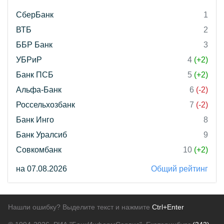
СберБанк
1
ВТБ
2
ББР Банк
3
УБРиР
4
(+2)
Банк ПСБ
5
(+2)
Альфа-Банк
6
(-2)
Россельхозбанк
7
(-2)
Банк Инго
8
Банк Уралсиб
9
Совкомбанк
10
(+2)
на 07.08.2026
Общий рейтинг
Нашли ошибку? Выделите текст и нажмите
Ctrl+Enter