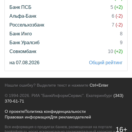
Банк ПСБ
5
(+2)
Альфа-Банк
6
(-2)
Россельхозбанк
7
(-2)
Банк Инго
8
Банк Уралсиб
9
Совкомбанк
10
(+2)
на 07.08.2026
Общий рейтинг
Нашли ошибку? Выделите текст и нажмите
Ctrl+Enter
© 1994-2026.
РИА "БанкИнформСервис". Екатеринбург
(343)
370-61-71
О проекте
Политика конфиденциальности
Правовая информация
Для рекламодателей
Вся информация о продуктах банков, размещенная на портале
16+
bankinform.ru, носит исключительно ознакомительный характер и