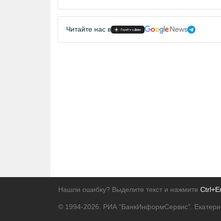
Читайте нас в
Нашли ошибку? Выделите текст и нажмите
Ctrl+E
© 1994-2026.
РИА "БанкИнформСервис". Екатери