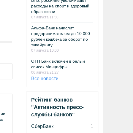
ВТБ: россияне увеличивают
расходы на спорт и здоровый
образ жизни
07 августа 11:50
Альфа-Банк начислит
предпринимателям до 10 000
рублей кэшбэка за оборот по
эквайрингу
07 августа 10:00
ОТП Банк включён в белый
список Минцифры
06 августа 21:27
Все новости
Рейтинг банков
"Активность пресс-
нии
службы банков"
ке
СберБанк
1