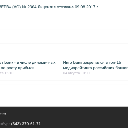
» (АО) № 2364 Лицензия отозвана 09.08.2017 г.
т Банк - в числе динамичных
Инго Банк закрепился в топ-15
 по росту прибыли
медиарейтинга российских банко
ста 15:10
04 августа 10:00
nter
нбург
(343) 370-61-71