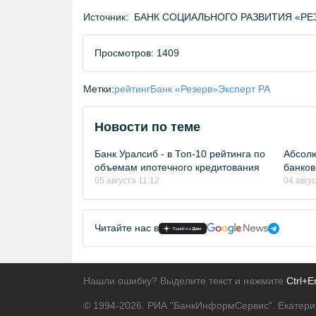
Источник:
БАНК СОЦИАЛЬНОГО РАЗВИТИЯ «РЕЗЕРВ
Просмотров: 1409
Метки:
рейтинг
Банк «Резерв»
Эксперт РА
Новости по теме
Банк Уралсиб - в Топ-10 рейтинга по
Абсолю
объемам ипотечного кредитования
банков
05 августа 11:12
04 авгу
Читайте нас в
Нашли ошибку? Выделите текст и нажмите
Ctrl+E
© 1994-2026.
РИА "БанкИнформСервис". Екатери