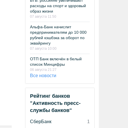
ВТБ: россияне увеличивают
расходы на спорт и здоровый
образ жизни
07 августа 11:50
Альфа-Банк начислит
предпринимателям до 10 000
рублей кэшбэка за оборот по
эквайрингу
07 августа 10:00
ОТП Банк включён в белый
список Минцифры
06 августа 21:27
Все новости
Рейтинг банков
"Активность пресс-
службы банков"
СберБанк
1