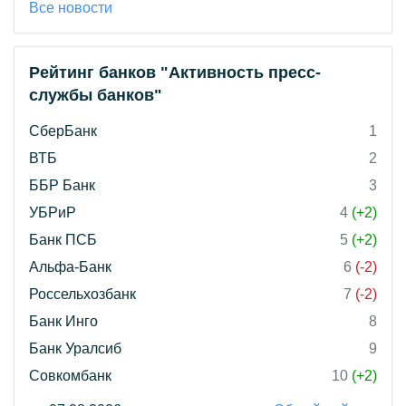
Все новости
Рейтинг банков "Активность пресс-
службы банков"
СберБанк
1
ВТБ
2
ББР Банк
3
УБРиР
4
(+2)
Банк ПСБ
5
(+2)
Альфа-Банк
6
(-2)
Россельхозбанк
7
(-2)
Банк Инго
8
Банк Уралсиб
9
Совкомбанк
10
(+2)