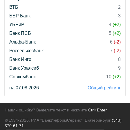
ВТБ
2
ББР Банк
3
УБРиР
4
(+2)
Банк ПСБ
5
(+2)
Альфа-Банк
6
(-2)
Россельхозбанк
7
(-2)
Банк Инго
8
Банк Уралсиб
9
Совкомбанк
10
(+2)
на 07.08.2026
Общий рейтинг
Нашли ошибку? Выделите текст и нажмите
Ctrl+Enter
© 1994-2026.
РИА "БанкИнформСервис". Екатеринбург
(343)
370-61-71