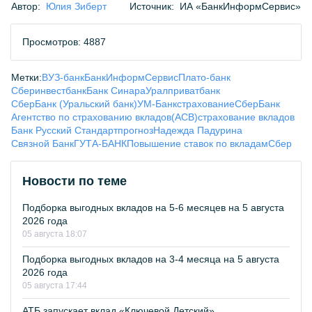
Автор:
Юлия Зиберт
Источник:
ИА «БанкИнформСервис»
Просмотров: 4887
Метки:
ВУЗ-банк
БанкИнформСервис
Плато-банк
Сберинвестбанк
Банк Синара
Уралприватбанк
СберБанк (Уральский банк)
УМ-Банк
страхование
СберБанк
Агентство по страхованию вкладов(АСВ)
страхование вкладов
Банк Русский Стандарт
прогноз
Надежда Падурина
Связной Банк
ГУТА-БАНК
Повышение ставок по вкладам
Сбер
Новости по теме
Подборка выгодных вкладов на 5-6 месяцев на 5 августа
2026 года
05 августа 18:07
Подборка выгодных вкладов на 3-4 месяца на 5 августа
2026 года
05 августа 17:44
АТБ запускает вклад «Ключевой Детский»