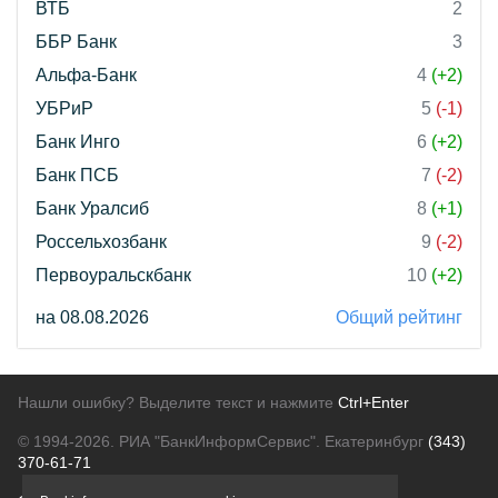
ВТБ
2
ББР Банк
3
Альфа-Банк
4
(+2)
УБРиР
5
(-1)
Банк Инго
6
(+2)
Банк ПСБ
7
(-2)
Банк Уралсиб
8
(+1)
Россельхозбанк
9
(-2)
Первоуральскбанк
10
(+2)
на 08.08.2026
Общий рейтинг
Нашли ошибку? Выделите текст и нажмите
Ctrl+Enter
© 1994-2026.
РИА "БанкИнформСервис". Екатеринбург
(343)
370-61-71