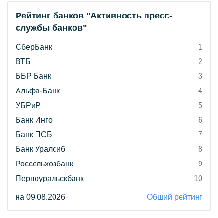
Рейтинг банков "Активность пресс-
службы банков"
СберБанк
1
ВТБ
2
ББР Банк
3
Альфа-Банк
4
УБРиР
5
Банк Инго
6
Банк ПСБ
7
Банк Уралсиб
8
Россельхозбанк
9
Первоуральскбанк
10
на 09.08.2026
Общий рейтинг