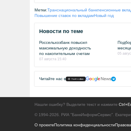
Метки:
Транснациональный банк
пенсионные вкл
Повышение ставок по вкладам
Новый год
Новости по теме
Россельхозбанк повысил
Подбор
максимальную доходность
месяце
по накопительным счетам
05 авгу
07 августа 15:40
Читайте нас в
Нашли ошибку? Выделите текст и нажмите
Ctrl+E
© 1994-2026.
РИА "БанкИнформСервис". Екатери
О проекте
Политика конфиденциальности
Правов