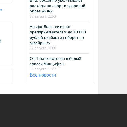
ВТБ: россияне увеличивают
расходы на спорт и здоровый
ам
образ жизни
07 августа 11:50
Альфа-Банк начислит
предпринимателям до 10 000
рублей кэшбэка за оборот по
4
эквайрингу
07 августа 10:00
ОТП Банк включён в белый
список Минцифры
06 августа 21:27
Все новости