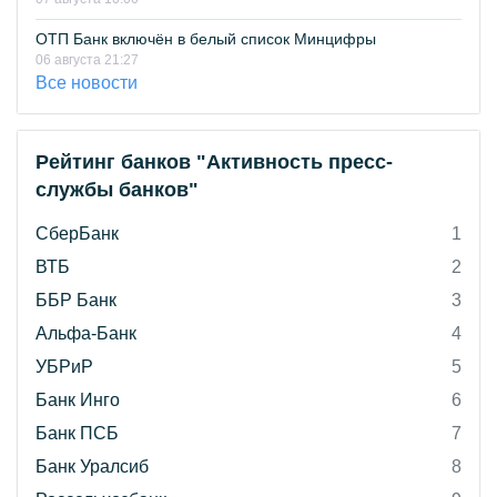
ОТП Банк включён в белый список Минцифры
06 августа 21:27
Все новости
Рейтинг банков "Активность пресс-
службы банков"
СберБанк
1
ВТБ
2
ББР Банк
3
Альфа-Банк
4
УБРиР
5
Банк Инго
6
Банк ПСБ
7
Банк Уралсиб
8