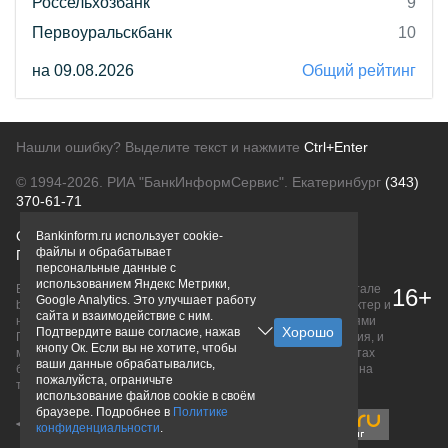
Россельхозбанк
9
Первоуральскбанк
10
на 09.08.2026
Общий рейтинг
Нашли ошибку? Выделите текст и нажмите
Ctrl+Enter
© 1994-2026.
РИА "БанкИнформСервис". Екатеринбург
(343)
370-61-71
О проекте
Политика конфиденциальности
Bankinform.ru использует cookie-
файлы и обрабатывает
Правовая информация
Для рекламодателей
персональные данные с
использованием Яндекс Метрики,
Вся информация о продуктах банков, размещенная на портале
16+
Google Analytics. Это улучшает работу
bankinform.ru, носит исключительно ознакомительный характер и
сайта и взаимодействие с ним.
не является публичной офертой, определяемой положениями
Подтвердите ваше согласие, нажав
ГК РФ. Информация не содержит точного и полного описания, и
кнопу Ок. Если вы не хотите, чтобы
может быть изменена. Конечные условия уточняйте на сайтах
ваши данные обрабатывались,
банков или при личном обращении. Исключительное право на
пожалуйста, ограничьте
товарные знаки принадлежит их правообладателям.
использование файлов cookie в своём
браузере. Подробнее в
Политике
конфиденциальности
.