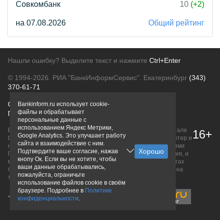
Совкомбанк
10
(+2)
на 07.08.2026
Общий рейтинг
Нашли ошибку? Выделите текст и нажмите
Ctrl+Enter
© 1994-2026.
РИА "БанкИнформСервис". Екатеринбург
(343)
370-61-71
О проекте
Политика конфиденциальности
Bankinform.ru использует cookie-
файлы и обрабатывает
Правовая информация
Для рекламодателей
персональные данные с
использованием Яндекс Метрики,
Вся информация о продуктах банков, размещенная на портале
16+
Google Analytics. Это улучшает работу
bankinform.ru, носит исключительно ознакомительный характер и
сайта и взаимодействие с ним.
не является публичной офертой, определяемой положениями
Подтвердите ваше согласие, нажав
ГК РФ. Информация не содержит точного и полного описания, и
кнопу Ок. Если вы не хотите, чтобы
может быть изменена. Конечные условия уточняйте на сайтах
ваши данные обрабатывались,
банков или при личном обращении. Исключительное право на
пожалуйста, ограничьте
товарные знаки принадлежит их правообладателям.
использование файлов cookie в своём
браузере. Подробнее в
Политике
конфиденциальности
.