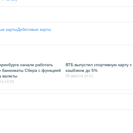
ые карты
Дебетовые карты
еринбурге начали работать
ВТБ выпустил спортивную карту с
 банкоматы Сбера с функцией
кэшбэком до 5%
а валюты
05 августа 10:21
ста 10:50