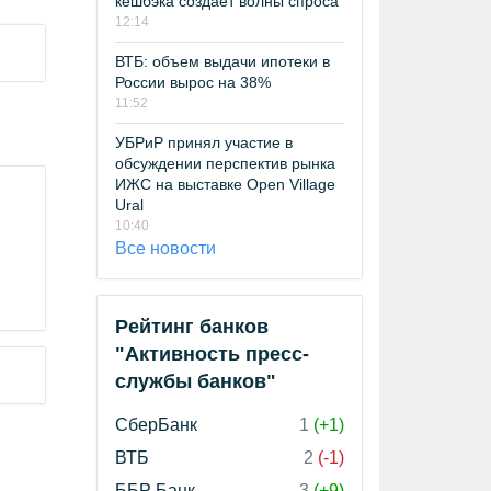
кешбэка создает волны спроса
12:14
ВТБ: объем выдачи ипотеки в
России вырос на 38%
11:52
УБРиР принял участие в
обсуждении перспектив рынка
ИЖС на выставке Open Village
Ural
10:40
Все новости
Рейтинг банков
"Активность пресс-
службы банков"
СберБанк
1
(+1)
ВТБ
2
(-1)
ББР Банк
3
(+9)