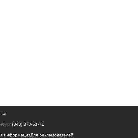
nter
нбург
(343) 370-61-71
ая информация
Для рекламодателей