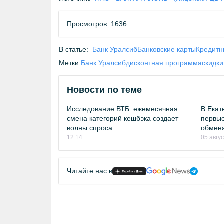
Просмотров: 1636
В статье:
Банк Уралсиб
Банковские карты
Кредитн
Метки:
Банк Уралсиб
дисконтная программа
скидки
Новости по теме
Исследование ВТБ: ежемесячная
В Екат
смена категорий кешбэка создает
первые
волны спроса
обмен
12:14
05 авгу
Читайте нас в