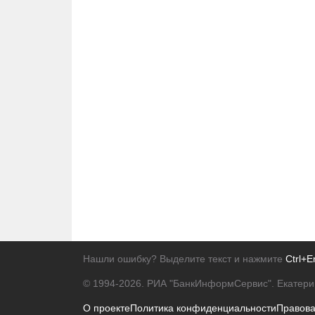
Нашли ошибку? Выделите текст и нажмите
Ctrl+E
© 1994-2026.
РИА "БанкИнформСервис". Екатери
О проекте
Политика конфиденциальности
Правов