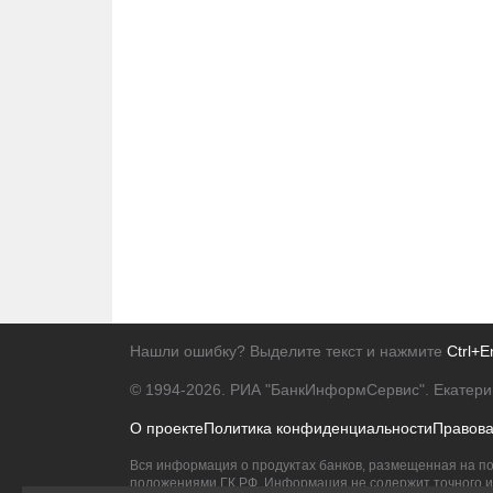
Нашли ошибку? Выделите текст и нажмите
Ctrl+E
© 1994-2026.
РИА "БанкИнформСервис". Екатери
О проекте
Политика конфиденциальности
Правов
Вся информация о продуктах банков, размещенная на по
положениями ГК РФ. Информация не содержит точного и 