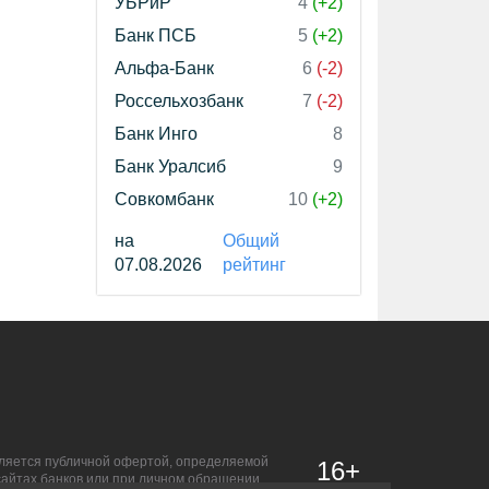
УБРиР
4
(+2)
Банк ПСБ
5
(+2)
Альфа-Банк
6
(-2)
Россельхозбанк
7
(-2)
Банк Инго
8
Банк Уралсиб
9
Совкомбанк
10
(+2)
на
Общий
07.08.2026
рейтинг
является публичной офертой, определяемой
16+
сайтах банков или при личном обращении.