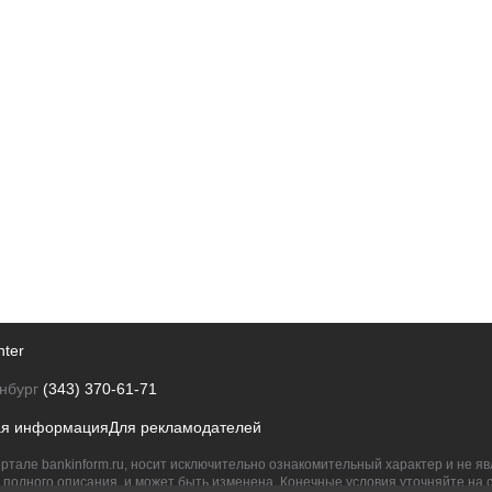
nter
нбург
(343) 370-61-71
ая информация
Для рекламодателей
ртале bankinform.ru, носит исключительно ознакомительный характер и не 
полного описания, и может быть изменена. Конечные условия уточняйте на 