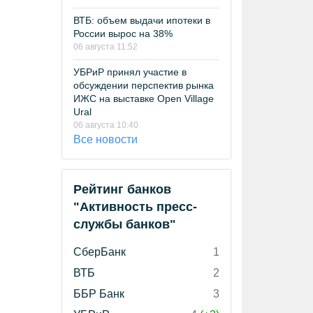
ВТБ: объем выдачи ипотеки в
России вырос на 38%
06 августа 11:52
УБРиР принял участие в
обсуждении перспектив рынка
ИЖС на выставке Open Village
Ural
06 августа 10:40
Все новости
Рейтинг банков
"Активность пресс-
службы банков"
СберБанк
1
ВТБ
2
ББР Банк
3