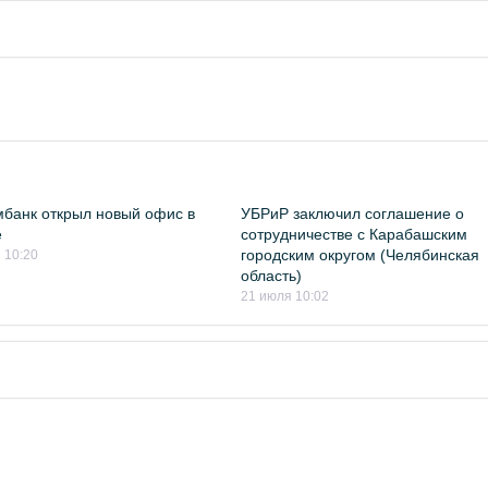
банк открыл новый офис в
УБРиР заключил соглашение о
е
сотрудничестве с Карабашским
городским округом (Челябинская
 10:20
область)
21 июля 10:02