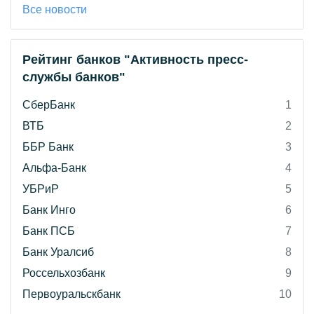
Все новости
Рейтинг банков "Активность пресс-
службы банков"
СберБанк
1
ВТБ
2
ББР Банк
3
Альфа-Банк
4
УБРиР
5
Банк Инго
6
Банк ПСБ
7
Банк Уралсиб
8
Россельхозбанк
9
Первоуральскбанк
10