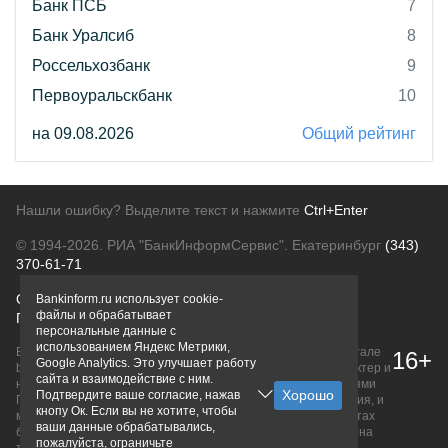
Банк ПСБ
7
Банк Уралсиб
8
Россельхозбанк
9
Первоуральскбанк
10
на 09.08.2026
Общий рейтинг
Нашли ошибку? Выделите текст и нажмите
Ctrl+Enter
© 1994-2026.
РИА "БанкИнформСервис". Екатеринбург
(343)
370-61-71
О проекте
Политика конфиденциальности
Bankinform.ru использует cookie-
файлы и обрабатывает
Правовая информация
Для рекламодателей
персональные данные с
использованием Яндекс Метрики,
Вся информация о продуктах банков, размещенная на портале
16+
Google Analytics. Это улучшает работу
bankinform.ru, носит исключительно ознакомительный характер и
сайта и взаимодействие с ним.
не является публичной офертой, определяемой положениями
Подтвердите ваше согласие, нажав
ГК РФ. Информация не содержит точного и полного описания, и
кнопу Ок. Если вы не хотите, чтобы
может быть изменена. Конечные условия уточняйте на сайтах
ваши данные обрабатывались,
банков или при личном обращении. Исключительное право на
пожалуйста, ограничьте