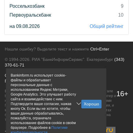
Россельхозбанк
9
Первоуральскбанк
10
на 09.08.2026
Общий рейтинг
Нашли ошибку? Выделите текст и нажмите
Ctrl+Enter
© 1994-2026.
РИА "БанкИнформСервис". Екатеринбург
(343)
370-61-71
О проекте
Политика конфиденциальности
Bankinform.ru использует cookie-
файлы и обрабатывает
Правовая информация
Для рекламодателей
персональные данные с
использованием Яндекс Метрики,
Вся информация о продуктах банков, размещенная на портале
16+
Google Analytics. Это улучшает работу
bankinform.ru, носит исключительно ознакомительный характер и
сайта и взаимодействие с ним.
не является публичной офертой, определяемой положениями
Подтвердите ваше согласие, нажав
ГК РФ. Информация не содержит точного и полного описания, и
кнопу Ок. Если вы не хотите, чтобы
может быть изменена. Конечные условия уточняйте на сайтах
ваши данные обрабатывались,
банков или при личном обращении. Исключительное право на
пожалуйста, ограничьте
товарные знаки принадлежит их правообладателям.
использование файлов cookie в своём
браузере. Подробнее в
Политике
конфиденциальности
.