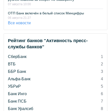
07 августа 10:00
ОТП Банк включён в белый список Минцифры
06 августа 21:27
Все новости
Рейтинг банков "Активность пресс-
службы банков"
СберБанк
1
ВТБ
2
ББР Банк
3
Альфа-Банк
4
УБРиР
5
Банк Инго
6
Банк ПСБ
7
Банк Уралсиб
8