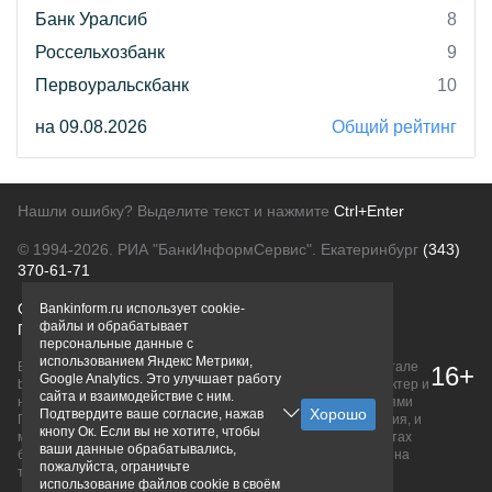
Банк Уралсиб
8
Россельхозбанк
9
Первоуральскбанк
10
на 09.08.2026
Общий рейтинг
Нашли ошибку? Выделите текст и нажмите
Ctrl+Enter
© 1994-2026.
РИА "БанкИнформСервис". Екатеринбург
(343)
370-61-71
О проекте
Политика конфиденциальности
Bankinform.ru использует cookie-
файлы и обрабатывает
Правовая информация
Для рекламодателей
персональные данные с
использованием Яндекс Метрики,
Вся информация о продуктах банков, размещенная на портале
16+
Google Analytics. Это улучшает работу
bankinform.ru, носит исключительно ознакомительный характер и
сайта и взаимодействие с ним.
не является публичной офертой, определяемой положениями
Подтвердите ваше согласие, нажав
ГК РФ. Информация не содержит точного и полного описания, и
кнопу Ок. Если вы не хотите, чтобы
может быть изменена. Конечные условия уточняйте на сайтах
ваши данные обрабатывались,
банков или при личном обращении. Исключительное право на
пожалуйста, ограничьте
товарные знаки принадлежит их правообладателям.
использование файлов cookie в своём