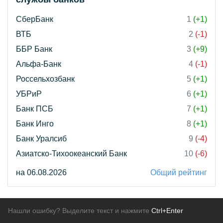
СберБанк
1
(+1)
ВТБ
2
(-1)
ББР Банк
3
(+9)
Альфа-Банк
4
(-1)
Россельхозбанк
5
(+1)
УБРиР
6
(+1)
Банк ПСБ
7
(+1)
Банк Инго
8
(+1)
Банк Уралсиб
9
(-4)
Азиатско-Тихоокеанский Банк
10
(-6)
на 06.08.2026
Общий рейтинг
Нашли ошибку? Выделите текст и нажмите
Ctrl+Enter