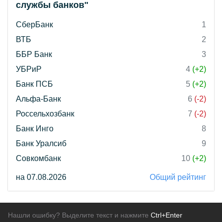
службы банков"
СберБанк
1
ВТБ
2
ББР Банк
3
УБРиР
4
(+2)
Банк ПСБ
5
(+2)
Альфа-Банк
6
(-2)
Россельхозбанк
7
(-2)
Банк Инго
8
Банк Уралсиб
9
Совкомбанк
10
(+2)
на 07.08.2026
Общий рейтинг
Нашли ошибку? Выделите текст и нажмите
Ctrl+Enter