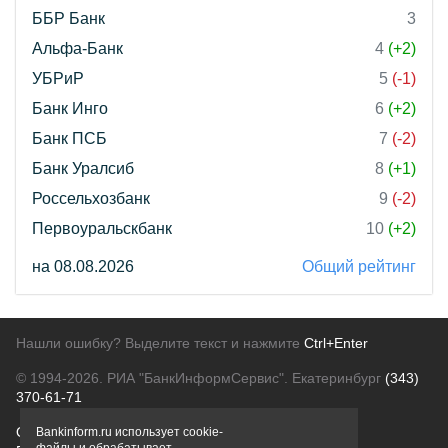
ББР Банк
3
Альфа-Банк
4
(+2)
УБРиР
5
(-1)
Банк Инго
6
(+2)
Банк ПСБ
7
(-2)
Банк Уралсиб
8
(+1)
Россельхозбанк
9
(-2)
Первоуральскбанк
10
(+2)
на 08.08.2026
Общий рейтинг
Нашли ошибку? Выделите текст и нажмите
Ctrl+Enter
© 1994-2026.
РИА "БанкИнформСервис". Екатеринбург
(343)
370-61-71
О проекте
Политика конфиденциальности
Bankinform.ru использует cookie-