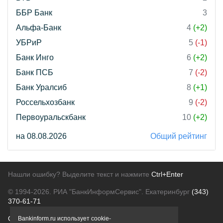
ББР Банк
3
Альфа-Банк
4
(+2)
УБРиР
5
(-1)
Банк Инго
6
(+2)
Банк ПСБ
7
(-2)
Банк Уралсиб
8
(+1)
Россельхозбанк
9
(-2)
Первоуральскбанк
10
(+2)
на 08.08.2026
Общий рейтинг
Нашли ошибку? Выделите текст и нажмите
Ctrl+Enter
© 1994-2026.
РИА "БанкИнформСервис". Екатеринбург
(343)
370-61-71
О проекте
Политика конфиденциальности
Bankinform.ru использует cookie-