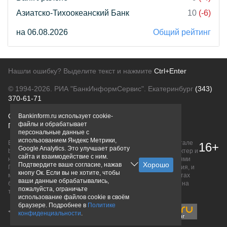
Азиатско-Тихоокеанский Банк
10
(-6)
на 06.08.2026
Общий рейтинг
Нашли ошибку? Выделите текст и нажмите
Ctrl+Enter
© 1994-2026.
РИА "БанкИнформСервис". Екатеринбург
(343)
370-61-71
О проекте
Политика конфиденциальности
Bankinform.ru использует cookie-
файлы и обрабатывает
Правовая информация
Для рекламодателей
персональные данные с
использованием Яндекс Метрики,
Вся информация о продуктах банков, размещенная на портале
16+
Google Analytics. Это улучшает работу
bankinform.ru, носит исключительно ознакомительный характер и
сайта и взаимодействие с ним.
не является публичной офертой, определяемой положениями
Подтвердите ваше согласие, нажав
ГК РФ. Информация не содержит точного и полного описания, и
кнопу Ок. Если вы не хотите, чтобы
может быть изменена. Конечные условия уточняйте на сайтах
ваши данные обрабатывались,
банков или при личном обращении. Исключительное право на
пожалуйста, ограничьте
товарные знаки принадлежит их правообладателям.
использование файлов cookie в своём
браузере. Подробнее в
Политике
конфиденциальности
.