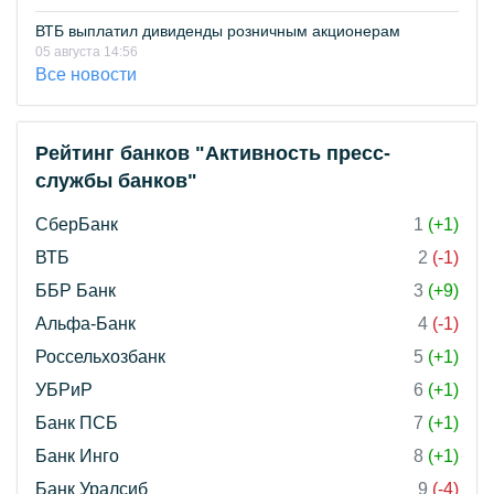
ВТБ выплатил дивиденды розничным акционерам
05 августа 14:56
Все новости
Рейтинг банков "Активность пресс-
службы банков"
СберБанк
1
(+1)
ВТБ
2
(-1)
ББР Банк
3
(+9)
Альфа-Банк
4
(-1)
Россельхозбанк
5
(+1)
УБРиР
6
(+1)
Банк ПСБ
7
(+1)
Банк Инго
8
(+1)
Банк Уралсиб
9
(-4)