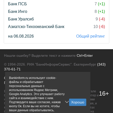
Банк ПСБ
7
(+1)
Банк Инго
8
(+1)
Банк Уралсиб
9
(-4)
Азиатско-Тихоокеанский Банк
10
(-6)
на 06.08.2026
Общий рейтинг
Нашли ошибку? Выделите текст и нажмите
Ctrl+Enter
© 1994-2026.
РИА "БанкИнформСервис". Екатеринбург
(343)
370-61-71
О проекте
Политика конфиденциальности
Bankinform.ru использует cookie-
файлы и обрабатывает
Правовая информация
Для рекламодателей
персональные данные с
использованием Яндекс Метрики,
Вся информация о продуктах банков, размещенная на портале
16+
Google Analytics. Это улучшает работу
bankinform.ru, носит исключительно ознакомительный характер и
сайта и взаимодействие с ним.
не является публичной офертой, определяемой положениями
Подтвердите ваше согласие, нажав
ГК РФ. Информация не содержит точного и полного описания, и
кнопу Ок. Если вы не хотите, чтобы
может быть изменена. Конечные условия уточняйте на сайтах
ваши данные обрабатывались,
банков или при личном обращении. Исключительное право на