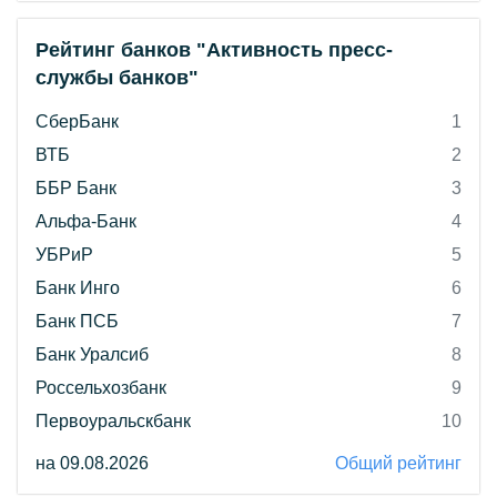
Рейтинг банков "Активность пресс-
службы банков"
СберБанк
1
ВТБ
2
ББР Банк
3
Альфа-Банк
4
УБРиР
5
Банк Инго
6
Банк ПСБ
7
Банк Уралсиб
8
Россельхозбанк
9
Первоуральскбанк
10
на 09.08.2026
Общий рейтинг