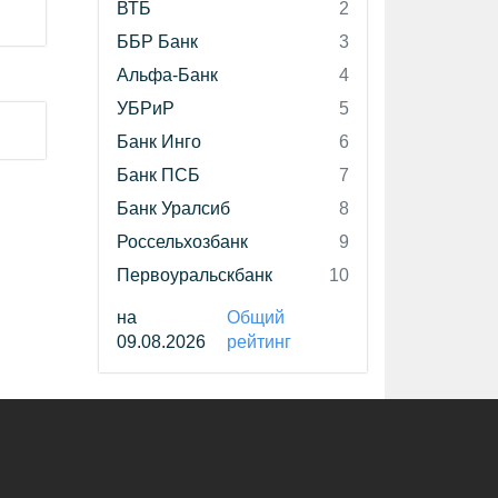
ВТБ
2
ББР Банк
3
Альфа-Банк
4
УБРиР
5
Банк Инго
6
Банк ПСБ
7
Банк Уралсиб
8
Россельхозбанк
9
Первоуральскбанк
10
на
Общий
09.08.2026
рейтинг