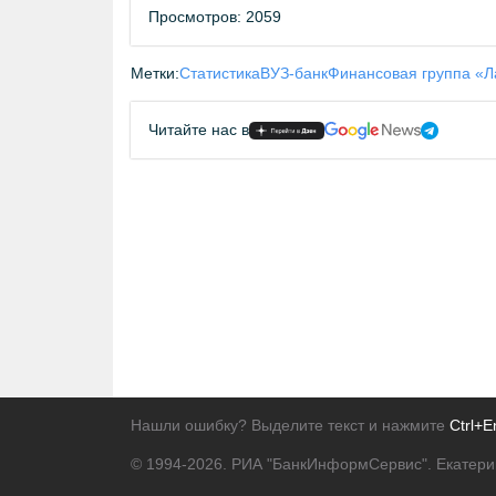
Просмотров: 2059
Метки:
Статистика
ВУЗ-банк
Финансовая группа «
Читайте нас в
Нашли ошибку? Выделите текст и нажмите
Ctrl+E
© 1994-2026.
РИА "БанкИнформСервис". Екатери