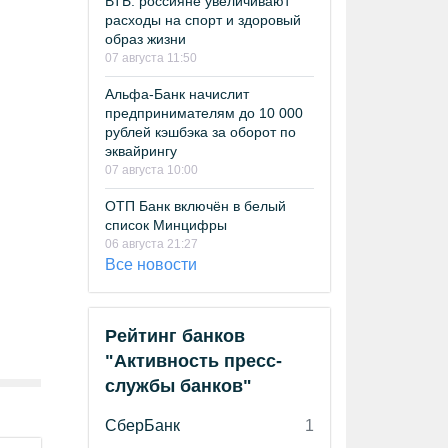
ВТБ: россияне увеличивают
расходы на спорт и здоровый
образ жизни
07 августа 11:50
Альфа-Банк начислит
предпринимателям до 10 000
рублей кэшбэка за оборот по
эквайрингу
07 августа 10:00
ОТП Банк включён в белый
список Минцифры
06 августа 21:27
Все новости
Рейтинг банков
"Активность пресс-
службы банков"
СберБанк
1