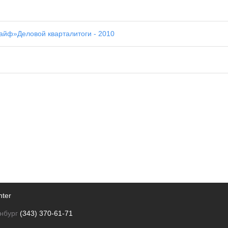
Лайф»
Деловой квартал
итоги - 2010
nter
нбург
(343) 370-61-71